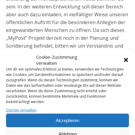
sein. In der weiteren Entwicklung soll dieser Bereich
aber auch dazu einladen, in vielfältiger Weise unseren
öffentlichen Auftritt für die besonderen Anliegen der
eingewanderten Menschen zu öffnen. Da sich dieses
„MyPost“ Projekt derzeit noch in der Planung und
Sondierung befindet, bitten wir um Verständnis und
noch etwas Geduld, bis wir auch in diesem Bereich mit
Cookie-Zustimmung
weitergehenden Informationen aufwarten und –
verwalten
vielleicht auch SIE ! – um Ihre Mithilfe bitten können.
Um dir ein optimales Erlebnis zu bieten, verwenden wir Technologien
wie Cookies, um Geräteinformationen zu speichern und/oder darauf
Wer sich schon jetzt bereit erklärt, uns bei der
zuzugreifen. Wenn du diesen Technologien zustimmst, können wir
Erstellung der fremdsprachlichen Texte oder anderer
Daten wie das Surfverhalten oder eindeutige IDs auf dieser Website
verarbeiten. Wenn du deine Zustimmung nicht erteilst oder
einwanderungsspezifischer Angebote zu helfen,
zurückziehst, können bestimmte Merkmale und Funktionen
schicke uns eine Mail an
beeinträchtigt werden.
mypost@offenbach.aidshilfe.de
mit dem Betreff:
Dienste verwalten
Homepage – fremdsprachige Texte. Wir werden Sie
Akzeptieren
über den weiteren Verlauf des Projektes „MyPost“
informieren.
Ablehnen