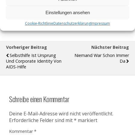
Unseren Beitrag “Unsere neue Homepage” finden Sie
Einstellungen ansehen
unten in der Rubrik “Letzte Beiträge”.
Cookie-Richtlinie
Datenschutzerklärung
Impressum
Vorheriger Beitrag
Nächster Beitrag
Selbsthilfe Ist Ursprung
Niemand War Schon Immer
Und Corporate Identity Von
Da
AIDS-Hilfe
Schreibe einen Kommentar
Deine E-Mail-Adresse wird nicht veröffentlicht.
Erforderliche Felder sind mit
*
markiert
Kommentar
*