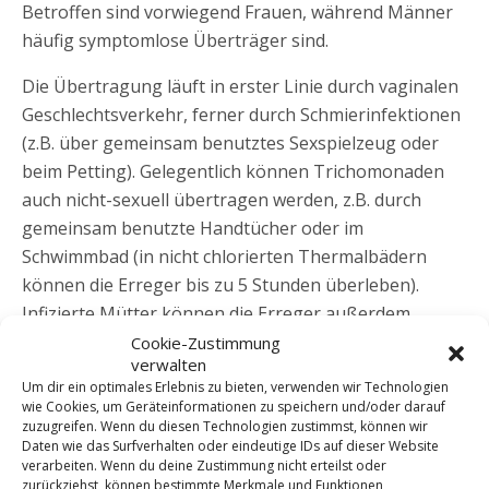
Betroffen sind vorwiegend Frauen, während Männer
häufig symptomlose Überträger sind.
Die Übertragung läuft in erster Linie durch vaginalen
Geschlechtsverkehr, ferner durch Schmierinfektionen
(z.B. über gemeinsam benutztes Sexspielzeug oder
beim Petting). Gelegentlich können Trichomonaden
auch nicht-sexuell übertragen werden, z.B. durch
gemeinsam benutzte Handtücher oder im
Schwimmbad (in nicht chlorierten Thermalbädern
können die Erreger bis zu 5 Stunden überleben).
Infizierte Mütter können die Erreger außerdem
während der Geburt auf das Neugeboren übertragen.
Cookie-Zustimmung
verwalten
Wie schütze ich mich?
Um dir ein optimales Erlebnis zu bieten, verwenden wir Technologien
wie Cookies, um Geräteinformationen zu speichern und/oder darauf
zuzugreifen. Wenn du diesen Technologien zustimmst, können wir
Kondome und Femidome beim Vaginalverkehr
Daten wie das Surfverhalten oder eindeutige IDs auf dieser Website
reduzieren das Risiko einer Infektion erheblich.
verarbeiten. Wenn du deine Zustimmung nicht erteilst oder
zurückziehst, können bestimmte Merkmale und Funktionen