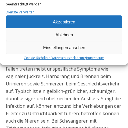
Allerdings können Trichomonaden leicht auch durch
beeinträchtigt werden.
andere Sexualpraktiken übertragen werden.
Dienste verwalten
Inkubationszeit und Symptome
Akzeptieren
Die Inkubationszeit beträgt wenige Tage bis vier
Ablehnen
Wochen.
Einstellungen ansehen
Bei etwa einem Viertel der betroffenen Frauen bleibt
Cookie-Richtlinie
Datenschutzerklärung
Impressum
die Infektion dauerhaft symptomlos. In den anderen
Fällen treten meist unspezifische Symptome wie
vaginaler Juckreiz, Harndrang und Brennen beim
Urinieren sowie Schmerzen beim Geschlechtsverkehr
auf. Typisch ist ein gelblich-grünlicher, schaumiger,
dünnflüssiger und übel riechender Ausfluss. Steigt die
Infektion auf, können entzündliche Verklebungen der
Eileiter zu Unfruchtbarkeit führen; betroffen können
auch die Nieren sein. Bei Schwangeren mit