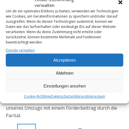
Dienstag
16:00 — 20:00 Uhr
verwalten
Um dir ein optimales Erlebnis zu bieten, verwenden wir Technologien
Tests auf sexuell übertragbare Infektionen
(STIs)
wie Cookies, um Geräteinformationen zu speichern und/oder darauf
Dienstags 14:00 — 18:30 Uhr
zuzugreifen. Wenn du diesen Technologien zustimmst, können wir
Daten wie das Surfverhalten oder eindeutige IDs auf dieser Website
(nach telefonischer Voranmeldung)
verarbeiten. Wenn du deine Zustimmung nicht erteilst oder
zurückziehst, können bestimmte Merkmale und Funktionen
beeinträchtigt werden.
Telefon:
069 – 88 36 88
Dienste verwalten
Fax:
069 – 88 10 43
Akzeptieren
e-Mail:
aidshilfe.offenbach(at)web.de
Wir unterliegen der Schweigepflicht. Weitere Informationen
Ablehnen
entnehmen Sie bitte unserem
Testangebot
.
Einstellungen ansehen
Die Aidshilfe Offenbach e.V. ist Mitglied des
Cookie-Richtlinie
Datenschutzerklärung
Impressum
Paritätischen. Wir danken für die Unterstützung
unseres Umzugs mit einem Förderbeitrag durch die
Parität.