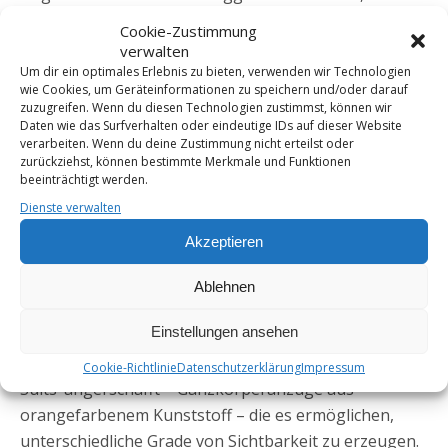
sich HIV Positive nicht verstecken müssen.
Cookie-Zustimmung
verwalten
Um dir ein optimales Erlebnis zu bieten, verwenden wir Technologien
wie Cookies, um Geräteinformationen zu speichern und/oder darauf
zuzugreifen. Wenn du diesen Technologien zustimmst, können wir
Daten wie das Surfverhalten oder eindeutige IDs auf dieser Website
verarbeiten. Wenn du deine Zustimmung nicht erteilst oder
zurückziehst, können bestimmte Merkmale und Funktionen
beeinträchtigt werden.
Dienste verwalten
Akzeptieren
Ablehnen
Pro+ Hessen auf dem CSD in Wiesbaden
Einstellungen ansehen
Für die CSD Teilnahme wurden sogenannte ‚Morph-
Cookie-Richtlinie
Datenschutzerklärung
Impressum
Suits‘ angerschafft – Ganzkörperanzüge aus
orangefarbenem Kunststoff – die es ermöglichen,
unterschiedliche Grade von Sichtbarkeit zu erzeugen.