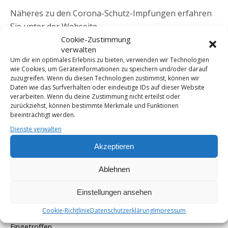
Näheres zu den Corona-Schutz-Impfungen erfahren
Sie unter der Webseite
Aktuelle Informationen zu Corona in Hessen.
Cookie-Zustimmung
verwalten
Um dir ein optimales Erlebnis zu bieten, verwenden wir Technologien
Hier finden Sie auch
fremdsprachliche Informationen
wie Cookies, um Geräteinformationen zu speichern und/oder darauf
zur Corona-Impfung.
zuzugreifen. Wenn du diesen Technologien zustimmst, können wir
Daten wie das Surfverhalten oder eindeutige IDs auf dieser Website
Aktuelle Informationen zu Corona in Offenbach finden
verarbeiten. Wenn du deine Zustimmung nicht erteilst oder
zurückziehst, können bestimmte Merkmale und Funktionen
Sie auf der Webseite der Stadt unter
beeinträchtigt werden.
Corona in der Stadt Offenbach
Dienste verwalten
(kho) Stand: 22.04.2021
Akzeptieren
Ablehnen
Einstellungen ansehen
Vorheriger Beitrag
Nächster Beitrag
Die Neuen
Aktionskongress Gegen
Cookie-Richtlinie
Datenschutzerklärung
Impressum
Solidaritätsbären Sind
Armut
Eingetroffen